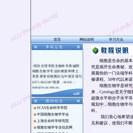
首页
网站说明
学习方法
本 站 公 告
细胞是生命的基本单
·绍兴文理学院生物科学系诚聘
究是揭开生命奥秘、改
细胞生物学专业的教授和博士，
展最快的一门尖端学科
有意者请在细胞论坛中留言或与
修课程。50年代以来
0575-8345007联系，MAIL：
细胞生物学是研究细胞
mcb@zscas.edu.cn。
来，Cytology是
超微水平和分子水平等
国 内 站 点
规划中，细胞生物学与
SCAS生命科学学院
科。
中国细胞生物学学会
我们衷心地希望这本
上海生命科学研究院
见和建议，使我们不断
细胞生物学专业信息网