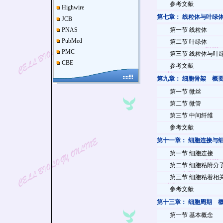
参考文献
Highwire
第七章：
线粒体与叶绿
JCB
PNAS
第一节
线粒体
PubMed
第二节
叶绿体
PMC
第三节
线粒体与叶
CBE
参考文献
第九章：
细胞骨架
概
第一节
微丝
第二节
微管
第三节
中间纤维
参考文献
第十一章：
细胞连接与
第一节
细胞连接
第二节
细胞粘附分
第三节
细胞粘着相
参考文献
第十三章：
细胞周期
第一节
基本概念