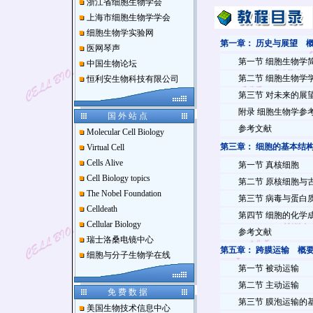
浙江省细胞生物学会
上海市细胞生物学学会
细胞生物学实验网
第一章：
历史与展望
医网琴声
第一节
细胞生物学
中国生物论坛
第二节
细胞生物学
恒利安生物科技有限公司
第三节
对未来的展
附录 细胞生物学参
国 外 站 点
参考文献
Molecular Cell Biology
第三章：
细胞的基本结
Virtual Cell
Cells Alive
第一节
真核细胞
Cell Biology topics
第二节
原核细胞与
The Nobel Foundation
第三节
病毒与蛋白
Celldeath
第四节
细胞的化学
Cellular Biology
参考文献
瑞士洛桑电镜中心
第五章：
跨膜运输
概
细胞与分子生物学在线
第一节
被动运输
第二节
主动运输
免 费 数 据
第三节
膜泡运输的
美国生物技术信息中心