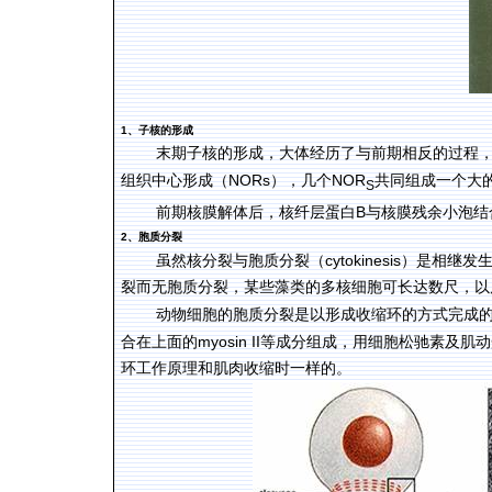
1
、子核的形成
末期子核的形成，大体经历了与前期相反的过程
NORs
NOR
组织中心形成（
），几个
共同组成一个大
S
B
前期核膜解体后，核纤层蛋白
与核膜残余小泡结
2
、胞质分裂
cytokinesis
虽然核分裂与胞质分裂（
）是相继发
裂而无胞质分裂，某些藻类的多核细胞可长达数尺，以
动物细胞的胞质分裂是以形成收缩环的方式完成
myosin II
合在上面的
等成分组成，用细胞松驰素及肌动
环工作原理和肌肉收缩时一样的。