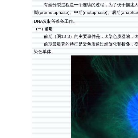
有丝分裂过程是一个连续的过程，为了便于描述
(premetaphase)
(metaphase)
(anapha
期
、中期
、后期
DNA
复制等准备工作。
（一）前期
13-3
①
前期（图
）的主要事件是：
染色质凝缩，
前期最显著的特征是染色质通过螺旋化和折叠，
染色单体。