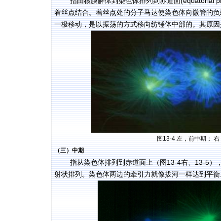
(equatorial p
指由核膜解体到染色体排列到赤道面
着丝点结合。着丝点处的分子马达使染色体向微管的负
一极移动，是以振荡的方式移向纺锤体中部的。其原因
图
13-4
左，前中期；
右
（三）中期
13-4
13-5
指从染色体排列到赤道面上（图
右、
）
射状排列。染色体两边的牵引力就像拔河一样达到平衡