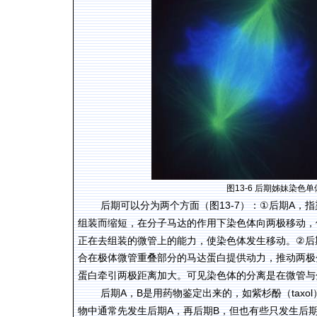
图
13-6
后期姊妹染色单
13-7
①
A
后期可以分为两个方面（图
）：
后期
，指
组装而缩短，在分子马达的作用下染色体向两极移动，
②
正在去组装的微管上的能力，使染色体发生移动。
后
合在极体微管重叠部分的马达蛋白提供动力，推动两极
蛋白牵引两极距离加大。可见染色体的分离是在微管与
A
B
taxol
后期
，
是用药物鉴定出来的，如紫杉酚（
A
B
物中通常先发生后期
，再后期
，但也有些只发生后