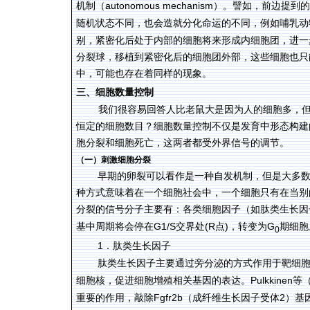
autonomous mechanism
机制（
）。譬如，前边提到的
随机状态不同，也会造就分化命运的不同，例如哺乳动
别，紧密化后处于内部的细胞将来形成内细胞团，进一
分裂球，移植到紧密化后的细胞团外部，这些细胞也只
中，可能也存在着同样的现象。
三、细胞数量控制
我们很容易回答人比老鼠大是因为人的细胞多，
恒定的细胞数目？
细胞数量控制不仅是发育中形态构建
胞分裂和细胞死亡，这两者都受外界信号的调节。
（一）刺激细胞分裂
早期的卵裂可以看作是一种自发机制，但是大多
种方式意味着在一个细胞社会中，一个细胞只有在当别
分裂的信号分子主要有：各类细胞因子（如肽类生长因
G1/S
(R
)
G
基中周期将会停在
交界处
点
，转变为
期细胞
0
1
．肽类生长因子
肽类生长因子主要通过旁分泌的方式作用于靶细
Pulkkinen
细胞核，促进细胞增殖相关基因的表达。
等
Fgfr2b
2
重要的作用，敲除
（成纤维生长因子受体
）基