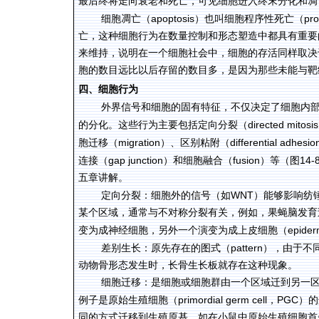
最后终将走向衰老和死亡，可见细胞进入终末分化和凋
apoptosis
pro
细胞凋亡（
）也叫细胞程序性死亡（
亡，这种细胞行为在数量控制和形态塑造中都具有重要
来维持，说明在一个细胞社会中，细胞的存活同样取决
胞的数目远比以后存留的数目多，是因为那些未能与靶
四、细胞行为
外界信号和细胞的固有特征，不仅决定了细胞内
directed mitosis
的分化。这些行为主要包括定向分裂（
migration
differential adhesio
胞迁移（
）、区别粘附（
gap junction
fusion
14-
连接（
）和细胞融合（
）等（图
五章讲解。
WNT
定向分裂：细胞外的信号（如
）能够影响纺
某个区域，通常与不对称分裂有关，例如，果蝇脑发育
epider
变为成神经细胞，另外一个演变为成上皮细胞（
pattern
差别生长：原先存在的图式（
），由于不
动物骨形态发生时，长骨生长板就存在这种现象。
细胞迁移：是细胞或细胞群由一个区域迁到另一
primordial germ cell
PGC
例子是原始生殖细胞（
，
）的
同的方式迁移到生殖原基，如在小鼠中原始生殖细胞首