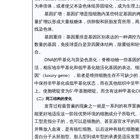
为单倍体，或者使父本染色体组异固缩化，成为生理上
基因扩增：基因扩增是指细胞内某些特定基因的
量扩增以形成大量核糖体，供卵裂和胚胎发育所用，再
线染色体。
基因重排：基因重排是基因区别表达的一种调控
数量的基因，免疫球蛋白是异四聚体结构，除重链和轻
合。
DNA
的甲基化与异染色质化：脊椎动物一些基因
活，相应地非甲基化和低甲基化能活化基因的表达。细
”
luxury gene
因
（
），前者是维持细胞生存不可缺少的
中保持非甲基化或低甲基化状态，而在其他组织中呈甲
5'-
C
上。使胞嘧啶变为
甲基胞嘧啶。而含有这种甲基化
（二）同工结构的变化
发育过程最普遍的现象之一就是一系列的有序置
能更好地适应这一阶段优势环境的细胞或分子所取代。
工型意指分子的，也可以是细胞的、甚至器官水平的同
并释放入血液，是有核红细胞。以后这种有核红细胞被
蛋白分子从胚胎型、胎儿型到成年型的承袭是适应发育