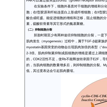
FAK
Grb2
growth receptor bound p
可以通过接头蛋白
（
在实验条件下，细胞外基质对干细胞的增殖和分
I
II
胞；在
型胶原和纤粘连蛋白上形成纤维细胞；在
型胶
酸合成旺盛。能促进细胞的增殖和迁移，阻止细胞的分
素，硫酸软骨素等其它形式的氨基聚糖。
（二）抑制细胞分裂
胚胎时期至少有两种途径抑制细胞的分裂，一是
myogenesis
TGF-β
肌肉发生（
）过程中，属于
超家族
myostatin
“do
基因突变的动物会出现肌肉加倍的表型（
2
3
-
倍。肌肉抑制素抑制成肌细胞的增殖是通过上调细
CDK2
Rb
E2F
的，
活性不足，使
不能释放转录因子
，导
My
的，当肌肉细胞的数量增多后，则抑制细胞的分裂。
低，其过度表达会引起肌肉萎缩。