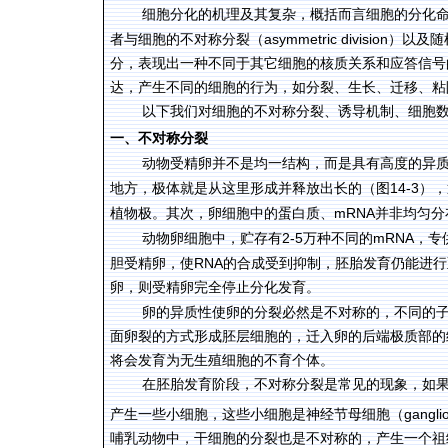
细胞分化的机理及其复杂，概括而言细胞的分化
asymmetric division
者与细胞的不对称分裂（
）以及随
分，表现出一种不同于其它细胞的核质关系和应答信号
达，产生不同的细胞的行为，如分裂、生长、迁移、粘
以下我们对细胞的不对称分裂、诱导机制、细胞
一、不对称分裂
动物受精卵并不是均一结构，而是具有高度的异
14-3
地方，极体就是从这里形成并释放出长的（图
），
mRNA
植物极。其次，卵细胞中的蛋白质、
并非均匀分
2-5
mRNA
动物卵细胞中，贮存有
万种不同的
，专
RNA
胆受精卵，使
的合成受到抑制，胚胎发育仍能进行
卵，则受精卵完全停止分化发育。
卵的异质性使卵的分裂必然是不对称的，不同的
面卵裂的方式形成胚层细胞的，迁入卵的后端极质部的
将会发育为无生殖细胞的不育个体。
在胚胎发育阶段，不对称分裂是常见的现象，如
gangli
产生一些小细胞，这些小细胞是神经节母细胞（
哺乳动物中，干细胞的分裂也是不对称的，产生一个祖