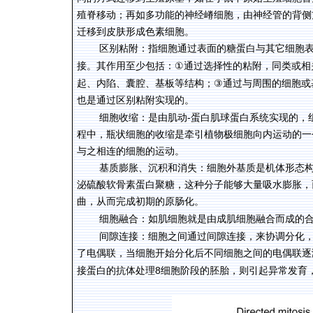
殖脊移动；再如多功能的神经嵴细胞，由神经管的背侧
迁移到皮肤形成色素细胞。
区别粘附：指细胞通过表面的糖蛋白与其它细胞
①
接。其作用至少包括：
通过选择性的粘附，同类或相
③
起、内陷、囊腔、基板等结构；
通过与周围的细胞或
也是通过区别粘附实现的。
-
细胞收缩：是由肌动
蛋白肌球蛋白系统实现的，
程中，瓶状细胞的收缩是牵引植物极细胞向内运动的一
与之相连的细胞的运动。
基质膨胀、沉积和消失：细胞外基质是机体形态
泌硫酸软骨素蛋白聚糖，这种分子能够大量吸水膨胀，
曲，从而完成初期的原肠化。
细胞融合：如肌细胞就是由成肌细胞融合而成的
间隙连接：细胞之间通过间隙连接，来协调分化
了电偶联，当细胞开始分化后不同细胞之间的电偶联逐
8
接蛋白的抗体处理
细胞阶段的胚胎，则引起异常发育