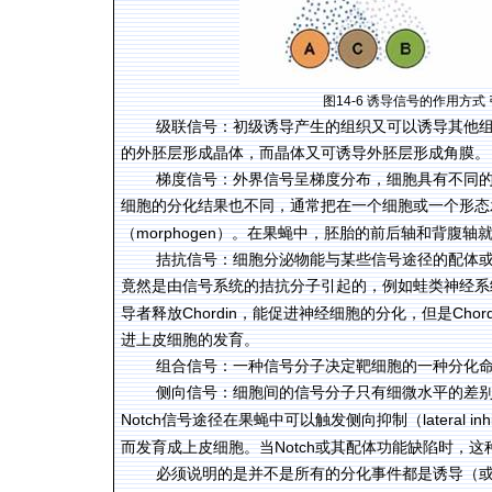
图
14-6
诱导信号的作用方式
级联信号：初级诱导产生的组织又可以诱导其他
的外胚层形成晶体，而晶体又可诱导外胚层形成角膜。
梯度信号：外界信号呈梯度分布，细胞具有不同
细胞的分化结果也不同，通常把在一个细胞或一个形态
morphogen
（
）。在果蝇中，胚胎的前后轴和背腹轴
拮抗信号：细胞分泌物能与某些信号途径的配体
竟然是由信号系统的拮抗分子引起的，例如蛙类神经系
Chordin
Chord
导者释放
，能促进神经细胞的分化，但是
进上皮细胞的发育。
组合信号：一种信号分子决定靶细胞的一种分化
侧向信号：细胞间的信号分子只有细微水平的差
Notch
lateral inh
信号途径在果蝇中可以触发侧向抑制（
Notch
而发育成上皮细胞。当
或其配体功能缺陷时，这
必须说明的是并不是所有的分化事件都是诱导（