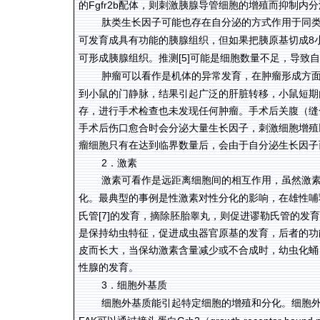
Fgfr2b
的
配体，则刺激胰腺导管细胞的增殖而抑制内分
肽类生长因子可能也存在自分泌的方式作用于同
8
可发育成具有功能的胰腺组织，但如果把胰原基切成
[5]
可形成胰腺组织。推测
可能是细胞数量不足，导致自
肿瘤可以看作是机体的异常发育，在肿瘤形成方
到小鼠的门静脉，结果引起广泛的肝脏转移，小鼠短期
存，进行手术检查也未发现任何肿瘤。手术后关腹（缝
手术后伤口愈合时会分泌大量生长因子，刺激细胞增殖
瘤细胞只有在达到临界数量后，会由于自分泌生长因子
2
．
激素
激素
可看作是远距离细胞间的相互作用，虽然激
化。最典型的事例是性激素对性分化的影响，在雄性哺
[7]
氏管
的发育，摘除胚胎睾丸，则促进谬勒氏管的发育
是保持幼虫特征，促进成虫器官原基的发育，后者的功
皮而长大，当保幼激素含量减少或不合成时，幼虫化蛹
性腺的发育。
3
．细胞外基质
细胞外基质能引起特定细胞的增殖和分化。细胞