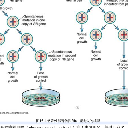
图
16-4
散发性和遗传性
Rb
功能丧失的机理
结肠腺瘤样息肉（
adenomatous polyposis coli
）病人中发现的，并以此命名