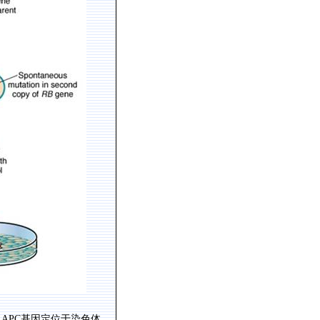
。
APC
基因定位于染色体