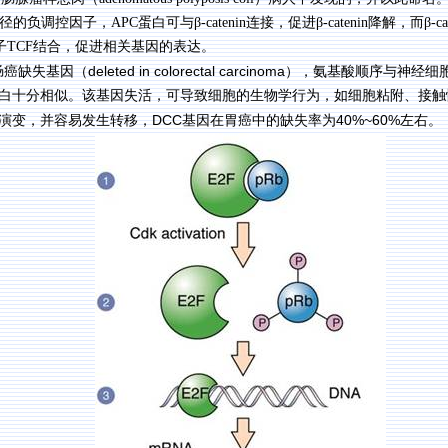
径的负调控因子，
APC
蛋白可与
β-catenin
连接，促进
β-catenin
降解，而
β-ca
子
TCF
结合，促进相关基因的表达。
deleted in colorectal carcinoma
肠癌缺失基因（
），氨基酸顺序与神经细
白十分相似。该基因失活，可导致细胞的生物学行为，如细胞粘附、接触
DCC
40%~60%
演变，并容易发生转移，
基因在胃癌中的缺失率为
左右。