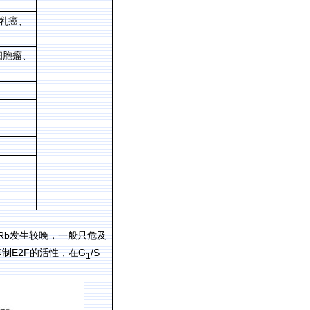
乳癌、
细胞瘤、
Rb
发生较晚，一般只危及
E2F
G
/S
抑制
的活性，在
1