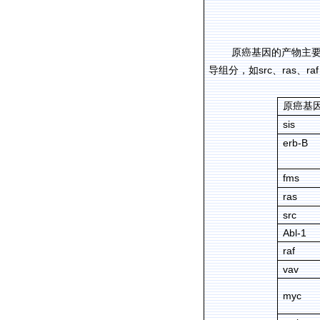
原癌基因的产物主
src
ras
raf
导组分，如
、
、
原癌基
sis
erb-B
fms
ras
src
Abl-1
raf
vav
myc