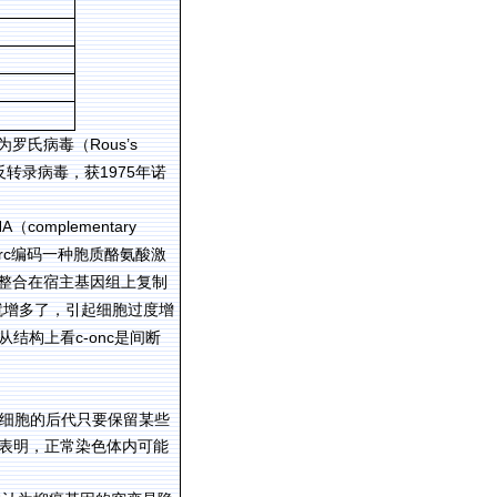
Rous’s
为罗氏病毒（
1975
反转录病毒，获
年诺
NA
complementary
（
rc
编码一种胞质酪氨酸激
整合在宿主基因组上复制
就增多了，引起细胞过度增
c-onc
从结构上看
是间断
细胞的后代只要保留某些
表明，正常染色体内可能