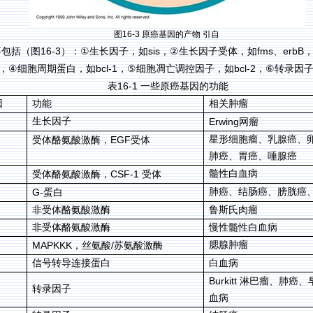
图
16-3
原癌基因的产物
引自
16-3
sis
fms
erbB
要包括（图
）：
①
生长因子，如
，
②
生长因子受体，如
、
bcl-1
bcl-2
，
④
细胞周期蛋白，如
，
⑤
细胞凋亡调控因子，如
，
⑥
转录因
16-1
表
一些原癌基因的功能
因
功能
相关肿瘤
生长因子
Erwing
网瘤
EGF
星形细胞瘤、乳腺癌、
受体酪氨酸激酶，
受体
肺癌、胃癌、唾腺癌
CSF-1
髓性白血病
受体酪氨酸激酶，
受体
G-
肺癌、结肠癌、膀胱癌
蛋白
非受体酪氨酸激酶
鲁斯氏肉瘤
非受体酪氨酸激酶
慢性髓性白血病
MAPKKK
/
腮腺肿瘤
，丝氨酸
苏氨酸激酶
信号转导连接蛋白
白血病
Burkitt
淋巴瘤、肺癌、
转录因子
血病