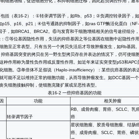
抑制细胞增殖，促进细胞分化，和抑制细胞迁移，因此起负调控作用，通
16-2
Rb
p53
要包括（表
）
：
①
转录调节因子，如
、
；
②
负调控转录因子，
p15
p16
p21
ras GTP
NF
如
、
、
；
④
信号通路的抑制因子，如
酶活化蛋白（
BRCA1
BRCA2
因子，如
、
。⑥与发育和干细胞增殖相关的信号途径组分
径：①等位基因隐性作用，失活的抑癌基因之等位基因在细胞中起隐性作
Rb
细胞呈正常表型。只有当另一个拷贝失活后才导致肿瘤发生，如
基因
：抑癌基因突变的拷贝在另一野生型拷贝存在并表达的情况下，仍可使细
p53
APC
这种作用称为显性负作用或反显性作用。如近年来证实突变型
和
Haplo-insufficiency
化细胞。③单倍体不足假说（
）：某些抗癌基因的表
DCC
就可能不足以维持正常的细胞功能，从而导致肿瘤发生。如
基因一个
丧失细胞接触抑制，使细胞克隆扩展或呈恶性表型。
16-2
表
一些抑癌基因的功能
因
功能
相关肿瘤
RB
SCLC
、成骨肉瘤、胃癌、
、乳
转录调节因子
癌
星状细胞瘤、胶质母细胞瘤、结肠
SCLC
癌、成骨肉瘤、
、胃癌、磷状