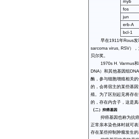
myb
fos
jun
erb-A
bcl-1
1911
Rous
早在
年
发
sarcoma virus, RSV
），
贝尔奖。
1970s H. Varmus
和
DNA
DNA
）和其他基因组
酶，参与细胞增殖相关的
的，会将宿主的某些基因
殖。为了区别起见将存在
的，存在内含子，这是真
（
二）抑癌基因
抑癌基因也称为抗
正常亲本染色体时就可表
存在某些抑制肿瘤发生的