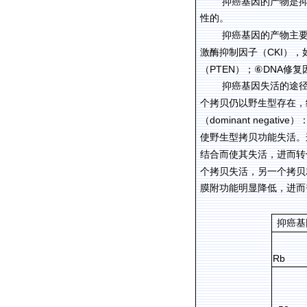
抑癌基因的产物是
性的。
抑癌基因的产物主
CKI
激酶抑制因子（
），
PTEN
DNA
（
）；
⑥
修复
抑癌基因失活的途
个拷贝仍以野生型存在，
dominant negative
（
）
使野生型拷贝功能失活。
结合而使其失活，进而转
个拷贝失活，另一个拷贝
膜附功能明显降低，进而
抑癌基
Rb