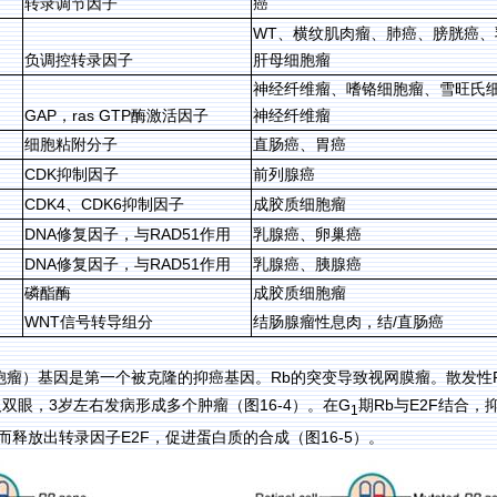
转录调节因子
癌
WT
、横纹肌肉瘤、肺癌、膀胱癌、
负调控转录因子
肝母细胞瘤
神经纤维瘤、嗜铬细胞瘤、雪旺氏
GAP
ras GTP
，
酶激活因子
神经纤维瘤
细胞粘附分子
直肠癌、胃癌
CDK
抑制因子
前列腺癌
CDK4
CDK6
、
抑制因子
成胶质细胞瘤
DNA
RAD51
修复因子，与
作用
乳腺癌、卵巢癌
DNA
RAD51
修复因子，与
作用
乳腺癌、胰腺癌
磷酯酶
成胶质细胞瘤
WNT
/
信号转导组分
结肠腺瘤性息肉，结
直肠癌
Rb
胞瘤）基因是第一个被克隆的抑癌基因。
的突变导致视网膜瘤。散发性
3
16-4
G
Rb
E
2F
及双眼，
岁左右发病形成多个肿瘤（图
）。在
期
与
结合，
1
E
2F
16-5
而释放出转录因子
，促进蛋白质的合成（图
）。