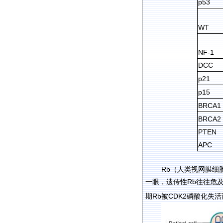
p53
WT
NF-1
DCC
p21
p15
BRCA1
BRCA2
PTEN
APC
Rb
（人类视网膜细
Rb
一眼，遗传性
往往危
Rb
CDK2
期
被
磷酸化失活