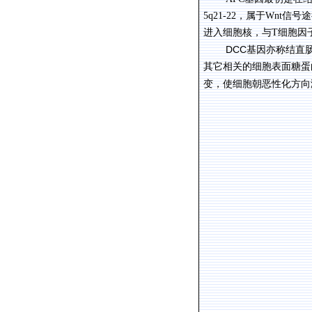
5q21-22
，属于
Wnt
信号途
进入细胞核，与
T
细胞因
DCC
基因亦称结直
其它相关的细胞表面糖蛋
变，使细胞朝恶性化方向