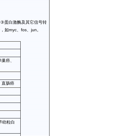
，
③
蛋白激酶及其它信号转
myc
fos
jun
子，如
、
、
。
卵巢癌、
、直肠癌
早幼粒白