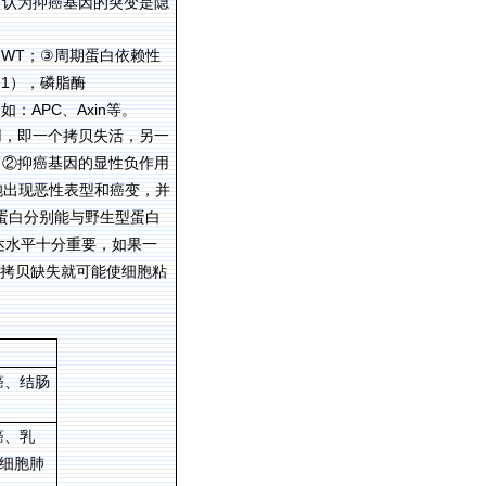
常认为抑癌基因的突变是隐
WT
如
；
③
周期蛋白依赖性
-1
），磷脂酶
APC
Axin
，如：
、
等。
用，即一个拷贝失活，另一
。②抑癌基因的显性负作用
胞出现恶性表型和癌变，并
蛋白分别能与野生型蛋白
达水平十分重要，如果一
拷贝缺失就可能使细胞粘
癌、结肠
癌、乳
细胞肺