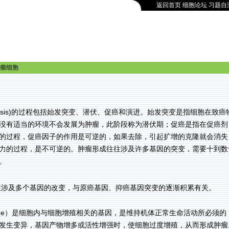
返回首页
细胞论坛
习题自
瘤细胞
sis)
的过程包括始发突变、潜伏、促癌和演进。始发突变是指细胞在致癌
没有适当的环境不会发展为肿瘤，此阶段称为潜伏期；促癌是指在促癌剂
的过程，促癌因子的作用是可逆的，如果去除，引起扩增的克隆就会消失
力的过程，是不可逆的。肿瘤形成往往涉及许多基因的突变，需要十到数
。
往涉及多个基因的改变，与原癌基因、抑癌基因突变的逐渐积累有关。
ne
）是细胞内与细胞增殖相关的基因，是维持机体正常生命活动所必须的
发生变异，基因产物增多或活性增强时，使细胞过度增殖，从而形成肿瘤