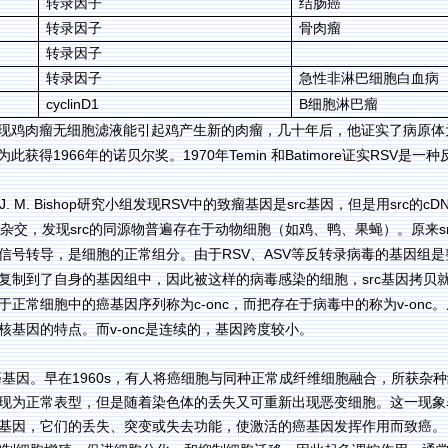
转录因子
结肠癌
转录因子
骨肉瘤
转录因子
转录因子
急性非淋巴细胞白血病
cyclinD1
B
细胞淋巴瘤
现鸡肉瘤无细胞滤液能引起鸡产生新的肉瘤，几十年后，他证实了病原体
1966
1970
Temin
Batimore
RSV
为此获得
年的诺贝尔奖。
年
和
证实
是一种
J. M. Bishop
RSV
src
src
cD
研究小组发现
中的致瘤基因是
基因，但是用
的
src
s
杂交，发现
的同源物普遍存在于动物细胞（如鸡、鸭、果蝇）。原来
RSV
ASV
信号转导，是细胞的正常组分。由于
、
等反转录病毒的基因组是
src
复制到了自身的基因组中，因此被这样的病毒感染的细胞，
基因拷贝
c-onc
v-onc
于正常细胞中的癌基因序列称为
，而把存在于病毒中的称为
。
v-onc
核基因的特点。而
是连续的，基因跨度较小。
1960s
癌基因。早在
，有人将癌细胞与同种正常成纤维细胞融合，所获杂种
现为正常表型，但是随着染色体的丢失又可重新出现恶变细胞。这一现象
基因，它们的丢失、突变或失去功能，使激活的癌基因发挥作用而致癌。