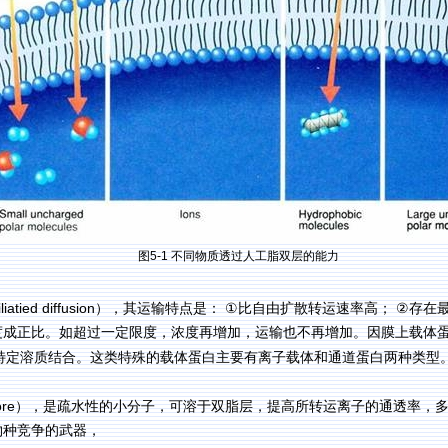
图
5-1
不同物质透过人工脂双层的能力
iliatied diffusion
①
②
），其运输特点是：
比自由扩散转运速率高；
存在
度成正比。如超过一定限度，浓度再增加，运输也不再增加。因膜上载体
特定溶质结合。这类特殊的载体蛋白主要有离子载体和通道蛋白两种类型
ore
），是疏水性的小分子，可溶于双脂层，提高所转运离子的通透率，
物种竞争的武器，