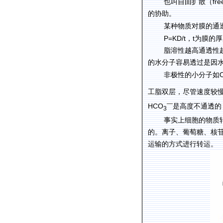
fre
也叫自由扩散（
的协助。
某种物质对膜的通
P=KD/t
t
，
为膜的厚
脂溶性越高通透性
的水分子容易透过是因
非极性的小分子如
工脂双层，尽管速度较
—
HCO
是高度不通透的
3
事实上细胞的物质
的。离子、葡萄糖、核
运输的方式进行转运。