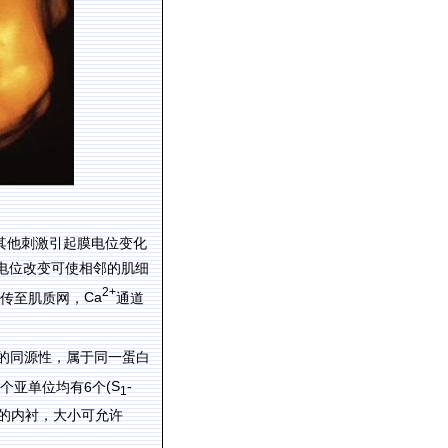
其他刺激引起膜电位变化
电位改变可使相邻的肌细
2+
Ca
传至肌质网，
通道
的同源性，属于同一蛋白
6
(S
-
个亚单位均有
个
1
的内衬，大小可允许