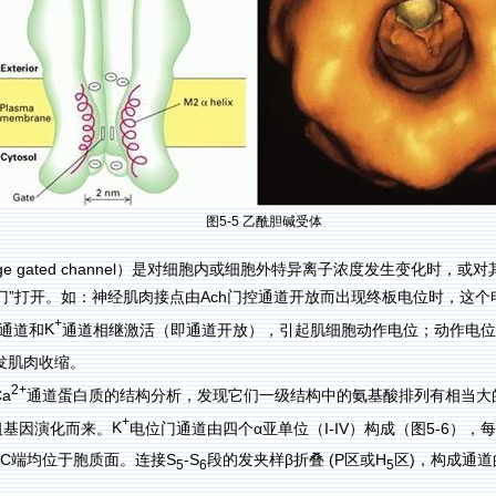
图
5-5
乙酰胆碱受体
ge gated channel
）是对细胞内或细胞外特异离子浓度发生变化时，或对
”
Ach
门
打开。如：神经肌肉接点由
门控通道开放而出现终板电位时，这个
+
K
通道和
通道相继激活（即通道开放），引起肌细胞动作电位；动作电位
发肌肉收缩。
2+
Ca
通道蛋白质的结构分析，发现它们一级结构中的氨基酸排列有相当大
+
K
α
I-IV
5-6
祖基因演化而来。
电位门通道由四个
亚单位（
）构成（图
），每
C
S
-S
β
(P
H
)
端均位于胞质面。连接
段的发夹样
折叠
区或
区
，构成通道
5
6
5