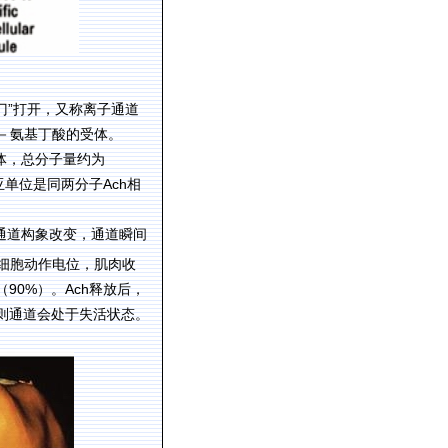
”
门
打开，又称
离子通道
－氨基丁酸的受体。
体，总分子量约为
Ach
亚单位是同两分子
相
通道构象改变，通道瞬间
细胞动作电位，肌肉收
90%
Ach
（
）。
释放后，
则通道会处于失活状态。