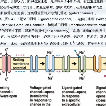
通常处于开放状态，如钾泄漏通道，允许钾离子不断外流。有些通道蛋白
仅在特定刺激下才打开，而且是瞬时开放瞬时关闭，在几毫秒的时间里，
gated channel
由扩散通过细胞膜，这类通道蛋白又称为门通道（
）。
5-4
ligand gated channel
volta
类（图
）：配体门通道（
）、电位门通道（
Nucleotide-Gated Ion Channels
mechanosensitive chan
）和机械门通道（
(ionic selectivity)
子的通透性不同，即离子选择性
。这是由通道的结构所决
通过。根据离子选择性的不同，通道可分为钠通道、钙通道、钾通道、氯
+
+
+
Na
NH
K
绝对的，比如，钠通道除主要对
通透外，对
也通透，甚至于对
4