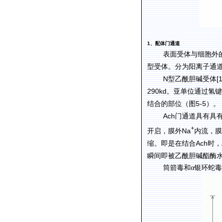
1
、配体门通道
表面受体与细胞外
型受体。分为阳离子通
N
[1
型乙酰胆碱受体
290kd
。亚单位通过氢键
5-5
结合的部位（图
）。
Ach
门通道具有具
+
Na
开启，膜外
内流，膜
Ach
缩。即是在结合
时，
瞬间即被乙酰胆碱酯酶
筒箭毒和α银环蛇