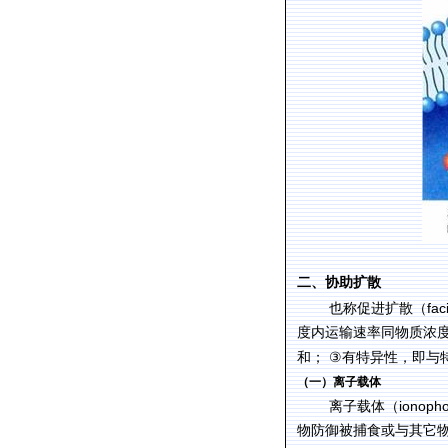
二、协助扩散
fac
也称促进扩散（
度内运输速率同物质浓
③
和；
有特异性，即与
（一）离子载体
ionoph
离子载体（
物防御被捕食或与其它