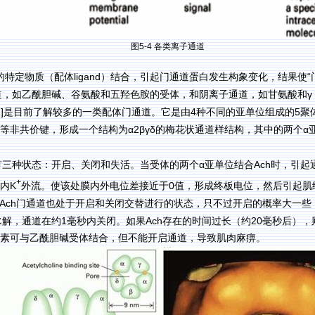
图
5-4
各类离子通道
ligand
“
的特定物质（配体
）结合，引起门通道蛋白发生构象变化，结果使
γ
道，如乙酰胆碱、谷氨酸和五羟色胺的受体，和阴离子通道，如甘氨酸和
]
4
5
是目前了解较多的一类配体门通道。它是由
种不同的亚单位组成的
聚
α2βγδ
α
等非共价键，形成一个结构为
的梅花状通道样结构，其中的两个
α
Ach
有三种状态：开启、关闭和失活。当受体的两个
亚单位结合
时，引起
+
K
0
内
外流。使该处膜内外电位差接近于
值，形成终板电位，然后引起肌
Ach
门通道也处于开启和关闭交替进行的状态，只不过开启的概率大一些
1
Ach
20
水解，通道在约
毫秒内关闭。如果
存在的时间过长（约
毫秒后），
毒素可与乙酰胆碱受体结合，但不能开启通道，导致肌肉麻痹。