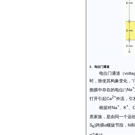
2
、电位门通道
volta
电位门通道（
“
时，致使其构象变化，
+
Na
胞膜中存在的电位
门
2+
Ca
打开引起
外流，引
+
+
Na
K
根据对
、
、
质家族，是由同一个远
S
)
α
N
跨膜
螺旋节段，
和
6
+