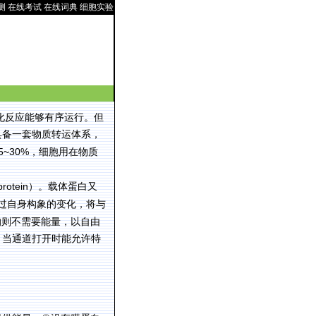
测
在线考试
在线词典
细胞实验
化反应能够有序运行。但
具备一套物质转运体系，
5~30%
，细胞用在物质
protein
）。载体蛋白又
过自身构象的变化，将与
的则不需要能量，以自由
，当通道打开时能允许特