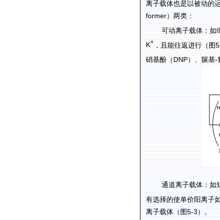
离子载体也是以被动的
former
）两类：
可动离子载体：如
+
K
5
，且能往返进行（图
DNP
-
硝基酚（
）、羰基
通道离子载体：如
有选择的使单价阳离子
5-3
离子载体（图
）。