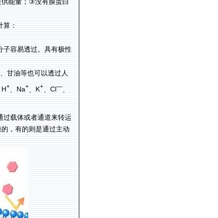
③
提供能量；
没有膜蛋白
计算：
分子容易透过。具有极性
、甘油等也可以透过人
+
+
+
—
H
Na
K
Cl
：
、
、
、
、
通过载体或者通道来转运
膜的，有的则是通过主动