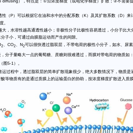
e diffusing
①
②
），特点是：
沿浓度梯度（或电化学梯度）扩散；
不需要
P
K
D
透性（
）可以根据它在油和水中的分配系数（
）及其扩散系数（
）来
度。
越大，水溶性越高通透性越小；非极性分子比极性容易透过，小分子比大
水分子小，可通过由膜脂运动而产生的间隙。
O
CO
N
、
、
可以很快透过脂双层，不带电荷的极性小分子，如水、尿素
2
2
2
慢，分子量略大一点的葡萄糖、蔗糖则很难透过，而膜对带电荷的物质如
5-1
（图
）。
转运过程中，透过脂双层的简单扩散现象很少，绝大多数情况下，物质是
苷酸等物质有的是通过质膜上的运输蛋白的协助，按浓度梯度扩散进入质