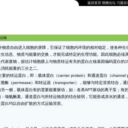
返回首页
细胞论坛
习题自
运输
外物质自由进入细胞的屏障，它保证了细胞内环境的相对稳定，使各种生
发生信息、物质与能量的交换，才能完成特定的生理功能。因此细胞必须
1
出代谢废物，据估计细胞膜上与物质转运有关的蛋白占核基因编码蛋白的
总消耗能量的三分之二。
carrier protein
channel 
主要的转运蛋白，即：载体蛋白（
）和通道蛋白（
permease
transporter
通透酶（
）和转运器（
），能够与特定溶质结合，通
APT
的另一侧，载体蛋白有的需要能量驱动，如：各类
驱动的离子泵；有
如：缬氨酶素。通道蛋白与所转运物质的结合较弱，它能形成亲水的通道
道蛋白均以自由扩散的方式运输溶质。