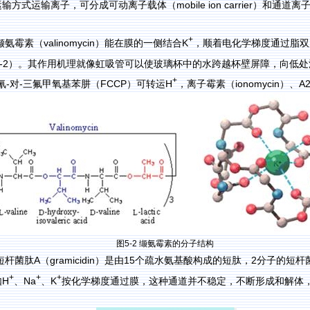
mobile ion carrier
运输方式运输离子，可分成可动离子载体（
）和通道离
+
valinomycin
K
缬氨霉素（
）能在膜的一侧结合
，顺着电化学梯度通过脂双
-2
）。其作用机理就像虹吸管可以使玻璃杯中的水跨越杯壁屏障，向低处
+
-
-
FCCP
H
ionomycin
A
氰
对
三氟甲氧基苯肼（
）可转运
，离子霉素（
）、
图
5-2
缬氨霉素的分子结构
A
gramicidin
15
2
短杆菌肽
（
）是由
个疏水氨基酸构成的短肽，
分子的短杆
+
+
+
H
Na
K
如
、
、
按化学梯度通过膜，这种通道并不稳定，不断形成和解体