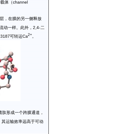
channel
子载体（
层，在膜的另一侧释放
2,4-
流动一样。此外，
二
2+
23187
Ca
可转运
。
菌肽形成一个跨膜通道，
，其运输效率远高于可动