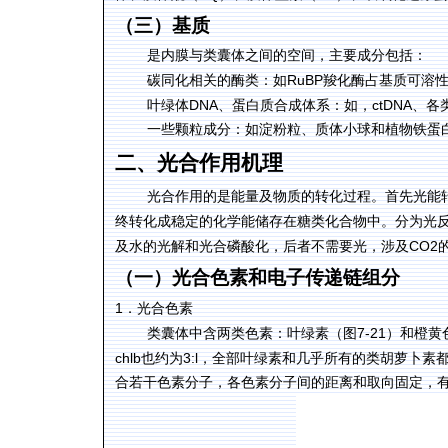
（三）基质
是内膜与类囊体之间的空间，主要成分包括：
RuBP
碳同化相关的酶类：如
羧化酶占基质可溶
DNA
ctDNA
叶绿体
、蛋白质合成体系：如，
、各
一些颗粒成分：如淀粉粒、质体小球和植物铁蛋
二、光合作用机理
光合作用的是能量及物质的转化过程。首先光能
终转化成稳定的化学能储存在糖类化合物中。分为光
CO2
及水的光解和光合磷酸化，后者不需要光，涉及
（一）光合色素和电子传递链组分
1
．光合色素
7-21
类囊体中含两类色素：叶绿素（图
）和橙黄
chlb
3:l
也约为
，全部叶绿素和几乎所有的类胡萝卜素
合若干色素分子，各色素分子间的距离和取向固定，