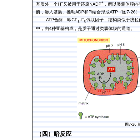
+
+
H
NADP
基质外一个
又被用于还原
，所以类囊体腔内
ADP
Pi
ATP
7-26
酶，渗入基质、推动
和
结合形成
（图
）
ATP
CF
-F
合酶，即
偶联因子，结构类似于线粒
1
0
4
中，由
种亚基构成，是质子通过类囊体膜的通道。
图
7-26
（四）暗反应