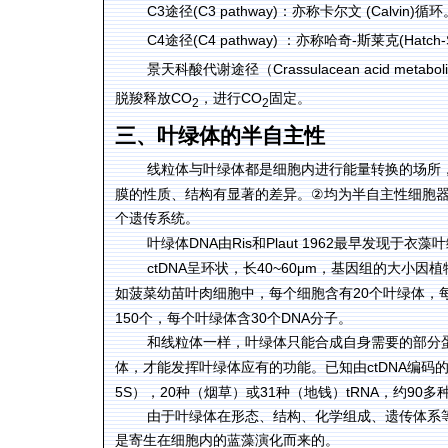
C3
(C3 pathway)
(Calvin)
途径
：亦称卡尔文
循环
C4
(C4 pathway)
-
(Hatch-
途径
：亦称哈奇
斯莱克
Crassulacean acid metabol
景天科酸代谢途径（
CO
CO
脱羧释放
，进行
固定。
2
2
三、叶绿体的
半自主性
线粒体与叶绿体都是细胞内进行能量转换的场所
②
膜的性质、结构有显著的差异。
均为半自主性细胞
个遗传系统。
DNA
Ris
Plaut 1962
叶绿体
由
和
最早发现于衣藻叶
ctDNA
40~60μm
呈环状，长
，基因组的大小因植
20
如菠菜幼苗叶肉细胞中，每个细胞含有
个叶绿体，
150
30
DNA
个，每个叶绿体含
个
分子。
和线粒体一样，叶绿体只能合成自身需要的部分
ctDNA
体，才能发挥叶绿体应有的功能。已知由
编码
5S
20
31
tRNA
90
），
种（烟草）或
种（地钱）
，约
多
由于叶绿体在
形态、结构、化学组成、遗传体系
是寄生在细胞内的蓝藻演化而来的。