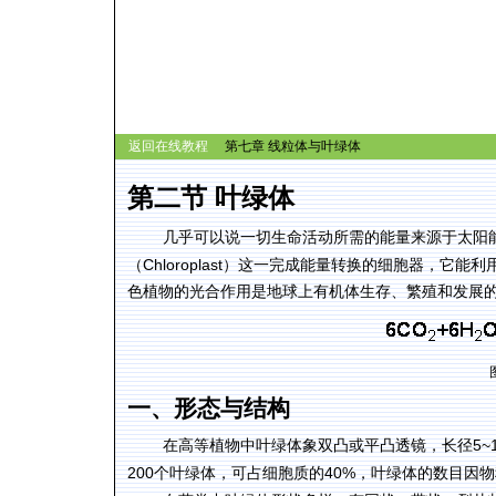
返回在线教程
第七章 线粒体与叶绿体
第二节
叶绿体
几乎可以说一切生命活动所需的能量来源于太阳
Chloroplast
（
）这一完成能量转换的细胞器，它能利
色植物的光合作用是地球上有机体生存、繁殖和发展
一、形态与结构
5~
在高等植物中叶绿体象双凸或平凸透镜，长径
200
40%
个叶绿体，可占细胞质的
，叶绿体的数目因物