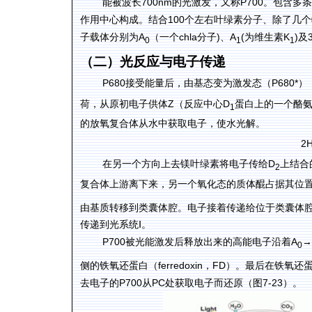
700nm
P700
能被波长
的光激发，又称
。包含多条
100
作用中心构成。结合
个左右叶绿素分子、除了几个
A
chla
)
A
(
K
)
子载体分别为
（一个
分子
、
为维生素
及
0
1
1
（二）光反应与电子传递
P680
P680*
接受能量后，由基态变为激发态（
）
Z
D
荷，从原初电子供体
（反应中心
蛋白上的一个酪
1
的放氧复合体从水中获取电子，使水光解。
2
D
在另一个方向上去镁叶绿素将电子传给
上结合
2
复合体上游离下来，另一个氧化态的质体醌占据其位
由基质转移到类囊体腔。电子接着传递给位于类囊体
Ⅰ
传递到光系统
。
P700
A
→
被光能激发后释放出来的高能电子沿着
0
ferredoxin
FD
侧的铁氧还蛋白（
，
）。最后在铁氧还
P700
PC
7-23
去电子的
从
处获取电子而还原（图
）。