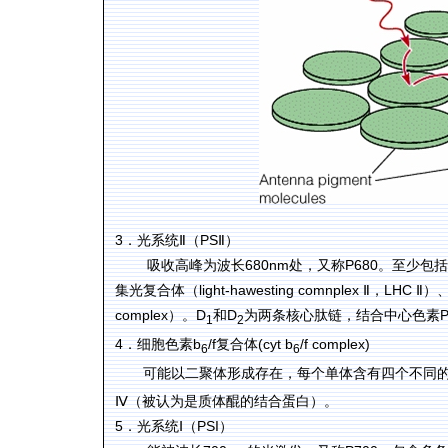
3
Ⅱ
PSⅡ
．光系统
（
）
680nm
P680
吸收高峰为波长
处，又称
。至少包括
light-hawesting comnplex Ⅱ
LHC Ⅱ
集光复合体（
，
）
complex
D
D
）。
和
为两条核心肽链，结合中心色素
1
2
4
b
/f
(cyt b
/f complex)
．细胞色素
复合体
6
6
可能以二聚体形成存在，每个单体含有四个不同的
Ⅳ
（被认为是质体醌的结合蛋白）。
5
Ⅰ
PSI
．光系统
（
）