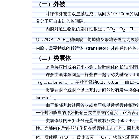
（一）外被
10~20nm
叶绿体外被由双层膜组成，膜间为
的膜
养分子可自由进入膜间隙。
CO
O
Pi
内膜对通过物质的选择性很强，
、
、
、
2
2
ADP
ATP
膜，
、
已糖磷酸，葡萄糖及果糖等透过内膜
translator
内膜，需要特殊的转运体（
）才能通过内膜
（二）类囊体
是单层膜围成的扁平小囊，沿叶绿体的长轴平行
许多类囊体象圆盘一样叠在一起，称为基粒，组
grana lamella
0.25~0.8μm
10~
（
）。基粒直径约
，由
贯穿在两个或两个以上基粒之间的没有发生垛叠
lamella
）。
由于相邻基粒经网管状或扁平状基质类囊体相联
一个封闭膜囊的原始概念已失去原来的意义，它所表
60
40
类囊体膜的主要成分是蛋白质和脂类（
：
）
性。光能向化学能的转化是在类囊体上进行的，因此
PQ
PC
体、质体醌（
）、质体蓝素（
）、铁氧化还原蛋