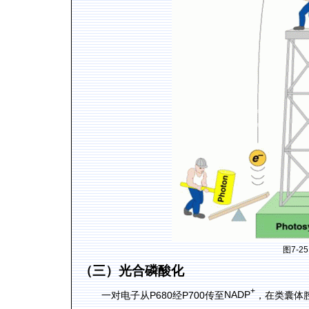
图
7-2
（三）光合磷酸化
+
P680
P700
NADP
一对电子从
经
传至
，在类囊体