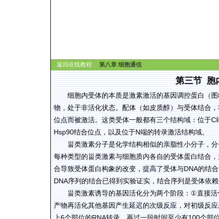
返回在线教程
第八章
细胞通信
第三节
胞
细胞内受体的本质是激素激活的基因调控蛋白（图
物，处于非活化状态。配体（如皮质醇）与受体结合，
C
位点而被激活。这类受体一般都有三个结构域：位于
Hsp90
N
结合位点，以及位于
端的转录激活结构域。
甾类激素分子是化学结构相似的亲脂性小分子，分
每种类型的甾类激素与细胞质内各自的受体蛋白结合，
DNA
合导致受体蛋白构象的改变，提高了受体与
的结合
DNA
序列的结合已得到实验证实，结合序列是受体依赖
①
甾类激素诱导的基因活化分为两个阶段：
直接活
产物再活化其他基因产生延迟的次级反应，对初级反应
6
RNA
100
上
个部位的
转录，再过一段时间至少有
个部