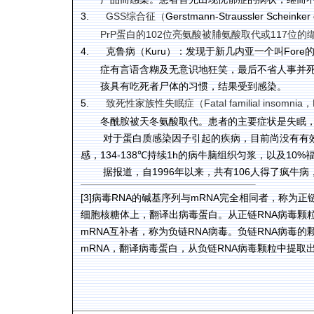
3.
GSS
综合征（
Gerstmann-Straussler Scheinker
PrP
蛋白的
102
位亮氨酸被脯氨酸取代或
117
位的
4.
克鲁病（
Kuru
）：发现于新几内亚一个叫
Fore
症有言语含糊及无意识地狂笑，最后不省人事并
孩具有吃死者尸体的习惯，结果受到感染。
5.
致死性家族性失眠症（
Fatal familial insomnia
，
冬酰胺被天冬氨酸取代。患者的主要症状是失眠
对于蛋白质感染因子引起的疾病，目前尚没有有
感，
134-138℃
持续
1h
的病牛脑组织匀浆，以及
10%
据报道，自
1996
年以来，共有
106
人得了疯牛病
[3]
病毒
RNA
的碱基序列与
mRNA
完全相同者，称为正
细胞核糖体上，翻译出病毒蛋白。从正链
RNA
病毒颗
mRNA
互补者，称为负链
RNA
病毒。负链
RNA
病毒的
mRNA
，翻译病毒蛋白，从负链
RNA
病毒颗粒中提取