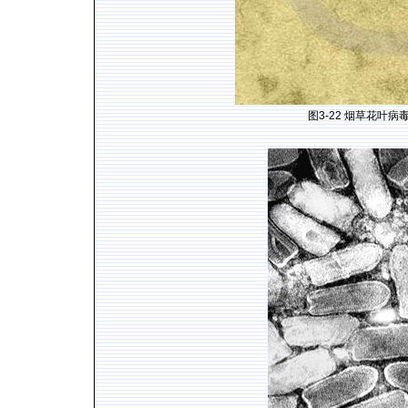
图
3-22
烟草花叶病