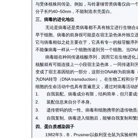
与受体植株间传染。例如，马铃薯锤管类病毒仅由一个
分子长约40~50nm，不能制造衣壳蛋白。
三、病毒的进化地位
无论是病毒还是类病毒都不具有独立进行生物合
早于细胞。病毒的前身很可能是在宿主染色体外独立进行复
它与病毒相似之处主要在于，它具有专一的核苷酸序
不能像病毒一样从一个细胞传递到另一个细胞。当DN
病毒能在种间传递核酸序列，因而它在生物进化
核酸就有可能连接上一小段宿主染色体，一同传递到另
变成了宿主基因组的一部分，这部分DNA称为前病毒（p
为DNA转导（DNA transduction）。在生
细胞的生命活动中也具有普遍意义，通过对病毒活动
1.
自我装配。病毒成分有限，结构简单，但只要成
2.
装配信息来自分子本身。
3.
遗传密码的统一性。病毒和细胞携带的遗传物质
4.
自我复制。病毒进入细胞后，能够自我复制和繁
四、蛋白质感染因子
1982年S．B．Prusiner以叙利亚仓鼠为实