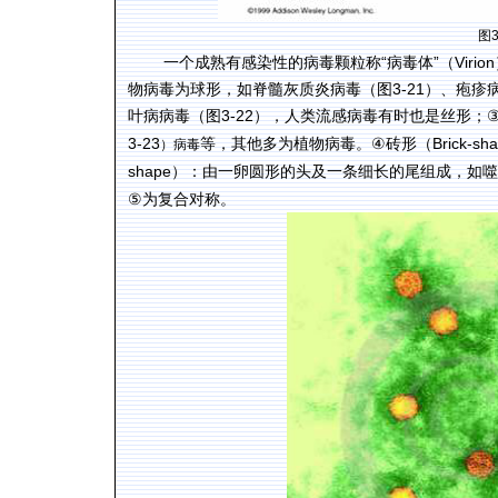
图
一个成熟有感染性的病毒颗粒称
“
病毒体
”
（
Virion
物病毒为球形，如脊髓灰质炎病毒（图
3-21
）、疱疹
叶病病毒（图
3-22
），人类流感病毒有时也是丝形；
3-23
等，其他多为植物病毒。
④
砖形（
Brick-sh
）病毒
shape
）：由一卵圆形的头及一条细长的尾组成，如噬
⑤
为复合对称。