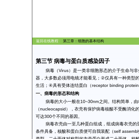
返回在线教程
第三章：
细胞的基本结构
第三节 病毒与蛋白质感染因子
病毒（
Virus
）是一类非细胞形态的介于生命与非
器，大多数必须用电镜才能看见；
②
仅具有一种类型
生活；
④
具有受体连结蛋白（
receptor binding protein
一、病毒的形态和结构
病毒的大小一般在
10~30nm
之间。结构简单，由
（
nucleocapsid
），衣壳有保护病毒核酸不受酶消化
可达
300
个不同的基因。
病毒衣壳由一至几种蛋白组成，组成病毒衣壳的
条件具备，核酸和蛋白质便可自我装配（
self assembl
类型。二十面体对称型的衣壳蛋白形成二十面体，核