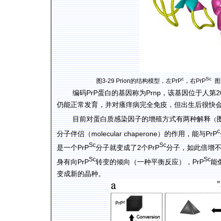
c
Sc
图3-29 Prion的结构模型，左PrP
，右PrP
图
编码PrP蛋白的基因称为Prnp，该基因位于人第
仍能正常发育，并对瘙痒病完全免疫，但出生后很快
目前对蛋白质感染因子的增殖方式有两种解释
（
c
分子伴侣（molecular chaperone）的作用，能与PrP
Sc
Sc
是一个PrP
分子就变成了2个PrP
分子，如此倍增不已
Sc
Sc
身有向PrP
转变的倾向（一种平衡反应），PrP
能
变成新的晶种。