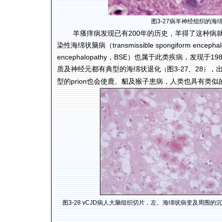
图3-27病羊神经组织的海
羊瘙痒病发现已有200年的历史，羊得了这种病
染性海绵状脑病（transmissible spongiform en
encephalopathy
，
BSE
）也属于此类疾病，发现于
19
质及神经元都有典型的海绵状退化
图
3-27
、
28
，
（
）
型的
prion
也会使鹿、貂及猴子患病，人类也具有类似
图
3-28
vCJD病人大脑组织切片，左、海绵状病变及周围的