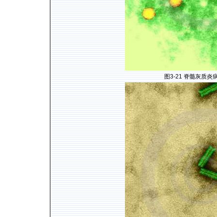
图
3-21
脊髓灰质炎