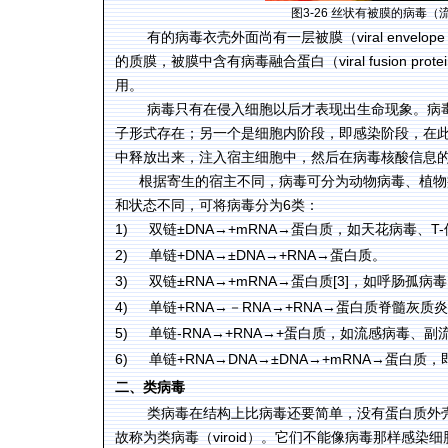
图
3-26
丝状有被膜的病毒（
有的病毒衣壳外面尚有一层被膜（
viral envelope
的质膜，被膜中含有病毒融合蛋白（
viral fusion prote
用。
病毒只有在侵入细胞以后才表现出生命现象。病
子形式存在；另一个是细胞内阶段，即感染阶段，在
中释放出来，注入宿主细胞中，然后在病毒核酸信息
根据寄生的宿主不同，病毒可分为动物病毒、植物
和状态不同，可将病毒分为6类：
1)
双链±DNA→+mRNA→蛋白质，如天花病毒、T
2)
单链+DNA→±DNA→+RNA→蛋白质。
3)
双链±RNA→+mRNA→蛋白质
[3]
，如呼肠孤病毒
4)
单链+RNA→－RNA→+RNA→蛋白质脊髓灰质
5)
单链-RNA→+RNA→+蛋白质，如流感病毒、
6)
单链+RNA→DNA→±DNA→+mRNA→蛋白质
二、类病毒
类病毒在结构上比病毒还要简单，没有蛋白质外
故称为类病毒（viroid）。它们不能像病毒那样感