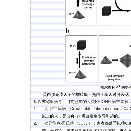
Sc
图3-30 PrP
的增殖
蛋白质感染因子的增殖既不是由于基因过分表达
所以亦称朊病毒。目前已知的
人类
PRION
疾病主要有
1.
克
-
雅二氏病（
Creutzfeldt–Jakob disease
，
CJ
以上的人，是自身
PrP
蛋白发生变异引起的。
2.
变异型克
-
雅氏病（
vCJD
）：
患者都处于以往
CJ
产品而感染。患者首先出现忧郁症的病状，继而