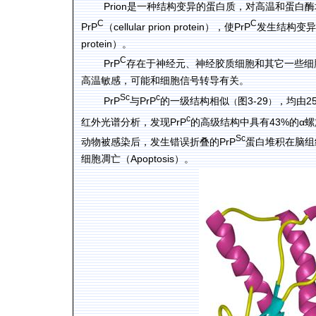
Prion是一种结构变异的蛋白质，对高温和蛋
C
C
PrP
（cellular prion protein），使PrP
发生结构变异
protein）。
C
PrP
存在于神经元、神经胶质细胞和其它一些细
高温敏感，可能和细胞信号转导有关。
Sc
c
PrP
与PrP
的一级结构相似
图
3-29
，均由
2
（
）
c
红外光谱分析
，发现
PrP
的高级结构中具有
43%
的α
Sc
动物被感染后，发生错误折叠的PrP
蛋白堆积在脑组
细胞凋亡（Apoptosis）。