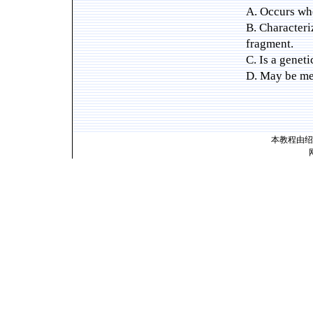
A. Occurs whe
B. Character
fragment.
C. Is a geneti
D. May be me
本教程由绍