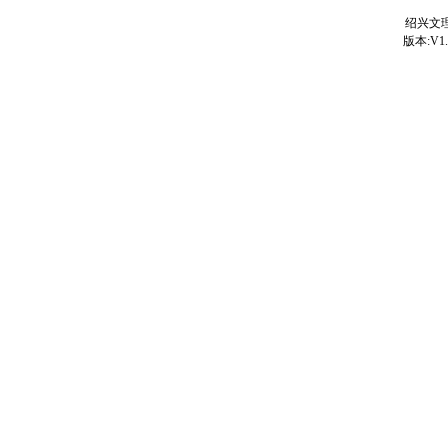
绍兴文理
版本:V