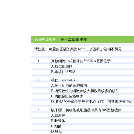
返回在线教程
第十二章 细胞核
请注意：每题的正确答案为1-6个，多选和少选均不得分
1.
真核细胞中核糖体的5SrRNA基因位于
A.核仁组织区
B.非核仁组织区
2.
核仁（necleolus）
A.见于间期的细胞核内
B.增殖较快的细胞有较大和数目较多的核仁
C.功能是组装核糖体
D.rRNA的合成位于纤维中心（FC）与致密纤维中心
3.
以下哪一类细胞或细胞器中具有70S型核糖体
A.线粒体
B.叶绿体
C.细菌
D.酵母