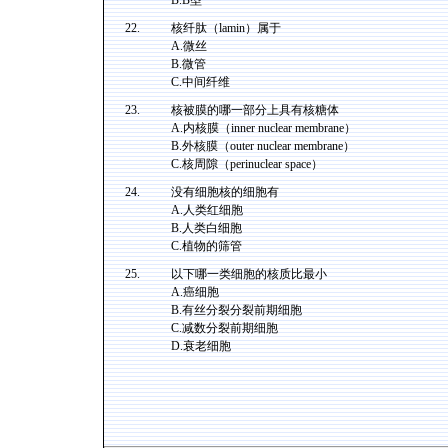
B.B型
22.
核纤肽（lamin）属于
A.微丝
B.微管
C.中间纤维
23.
核被膜的哪一部分上具有核糖体
A.内核膜（inner nuclear membrane）
B.外核膜（outer nuclear membrane）
C.核周隙（perinuclear space）
24.
没有细胞核的细胞有
A.人类红细胞
B.人类白细胞
C.植物的筛管
25.
以下哪一类细胞的核质比最小
A.癌细胞
B.有丝分裂分裂前期细胞
C.减数分裂前期细胞
D.衰老细胞