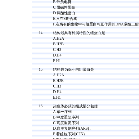
B.带负电荷
C.属碱性蛋白
D.属酸性蛋白
E.只在S期合成
F.在所有的生物中与组蛋白相互作用的DNA磷酸二
14.
结构最具有种属特性的组蛋白是
A.H2A
B.H2B
C.H3
D.H4
E.H1
15.
结构最为保守的组蛋白是
A.H2A
B.H2B
C.H3
D.H4
E.H1
16.
染色体必须的组成部分包括
A.单一序列
B.中度重复序列
C.高度重复序列
D.自主复制序列(ARS)，
E.着丝粒序列(CEN)