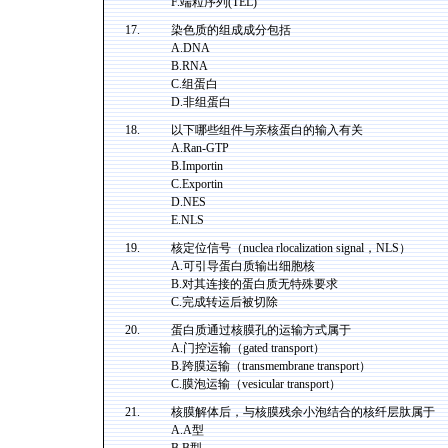
F.端粒序列(TEL)
17.
染色质的组成成分包括
A.DNA
B.RNA
C.组蛋白
D.非组蛋白
18.
以下哪些组件与亲核蛋白的输入有关
A.Ran-GTP
B.Importin
C.Exportin
D.NES
E.NLS
19.
核定位信号（nuclea rlocalization signal，NLS）
A.可引导蛋白质输出细胞核
B.对其连接的蛋白质无特殊要求
C.完成转运后被切除
20.
蛋白质通过核膜孔的运输方式属于
A.门控运输（gated transport）
B.跨膜运输（transmembrane transport）
C.膜泡运输（vesicular transport）
21.
核膜解体后，与核膜残余小泡结合的核纤层肽属于
A.A型