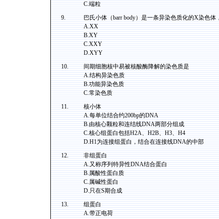
C.端粒
9.
巴氏小体（barr body）是一条异染色质化的X染
A.XX
B.XY
C.XXY
D.XYY
10.
间期细胞核中易被核酸酶降解的染色质是
A.结构异染色质
B.功能异染色质
C.常染色质
11.
核小体
A.每单位结合约200bp的DNA
B.由核心颗粒和连结线DNA两部分组成
C.核心组蛋白包括H2A、H2B、H3、H4
D.H1为连接组蛋白，结合在连接线DNA的中部
12.
非组蛋白
A.又称序列特异性DNA结合蛋白
B.属酸性蛋白质
C.属碱性蛋白
D.只在S期合成
13.
组蛋白
A.带正电荷