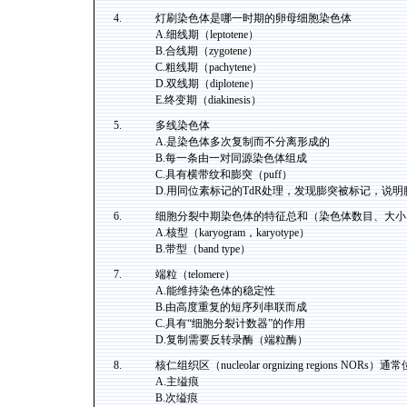
4.
灯刷染色体是哪一时期的卵母细胞染色体
A.细线期（leptotene）
B.合线期（zygotene）
C.粗线期（pachytene）
D.双线期（diplotene）
E.终变期（diakinesis）
5.
多线染色体
A.是染色体多次复制而不分离形成的
B.每一条由一对同源染色体组成
C.具有横带纹和膨突（puff）
D.用同位素标记的TdR处理，发现膨突被标记，说
6.
细胞分裂中期染色体的特征总和（染色体数目、大小
A.核型（karyogram，karyotype）
B.带型（band type）
7.
端粒（telomere）
A.能维持染色体的稳定性
B.由高度重复的短序列串联而成
C.具有“细胞分裂计数器”的作用
D.复制需要反转录酶（端粒酶）
8.
核仁组织区（nucleolar orgnizing regions NOR
A.主缢痕
B.次缢痕