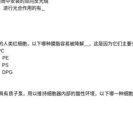
镜筒中安装的双向反光镜
，进行光合作用的有
）
的人类红细胞，以下哪种膜
脂容易
被降解
，这是因为它们主要
PC
，
PE
，
PS
，
DPG
具有质子泵，用以维持细胞器内部的酸性环境，以下哪一种细