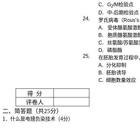
C.
G
/M
检验点
2
D.
中
-
后期检验点
24.
罗氏病毒（
Rous’s
A.
受体酪氨酸激
B.
胞质酪氨酸
激
C.
丝氨酸
/
苏氨酸
D.
磷脂酶
25.
在胚胎发育过程中
A.
分化抑制
B.
胚胎诱导
C.
细胞数量效应
得
分
评卷人
二、简答题（共
25
分）
1
．什么是电
镜负染
技术（
4
分）