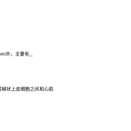
rin
外，主要有
层鳞状上皮细胞之间和心肌