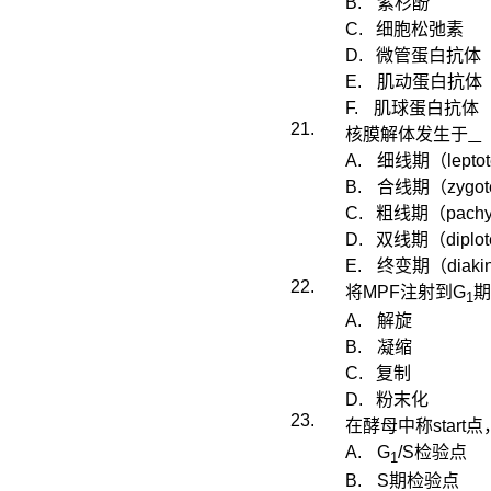
B.
紫杉
酚
C.
细胞松弛素
D.
微管蛋白抗体
E.
肌动蛋白抗体
F.
肌球蛋白抗体
21.
核膜解体发生于
A.
细线期
（
lepto
B.
合线期
（
zygo
C.
粗线期
（
pach
D.
双线期
（
diplo
E.
终变期
（
diaki
22.
将
MPF
注射到
G
1
A.
解旋
B.
凝缩
C.
复制
D.
粉末化
23.
在酵母中称
start
点
A.
G
/S
检验点
1
B.
S
期检验点