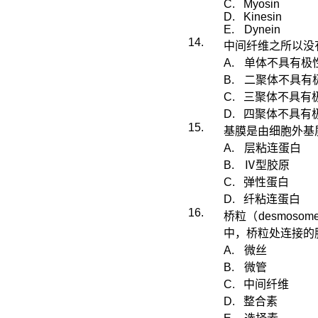
C.
Myosin
D.
Kinesin
E.
Dynein
14.
中间纤维之所以没
A.
单体不具有极
B.
二聚体不具有
C.
三聚体不具有
D.
四聚体不
具有
15.
基膜是由细胞外基
A.
层粘连蛋白
B.
Ⅳ型胶原
C.
弹性蛋白
D.
纤
粘连蛋白
16.
桥粒（
desmosom
中，桥粒处连接
的
A.
微丝
B.
微管
C.
中间纤维
D.
整合素