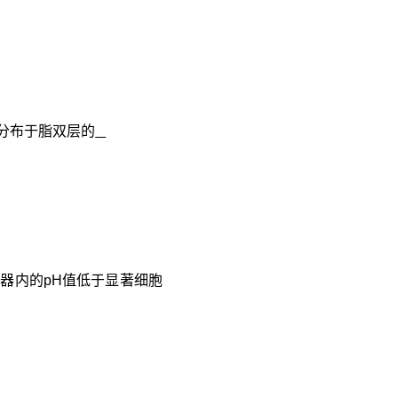
分布于脂双层的
胞器内的
pH
值低于显著细胞