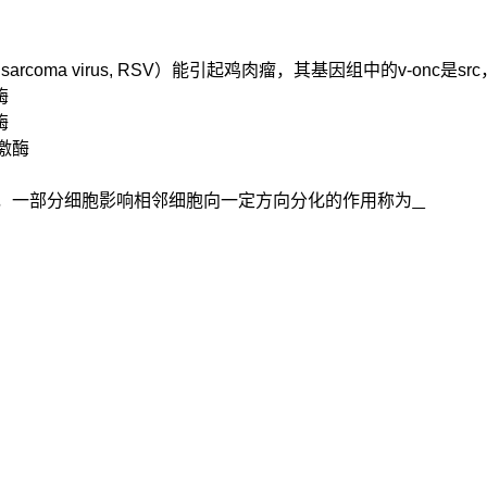
sarcoma virus, RSV
）能引起鸡肉瘤，其基因组中的
v-
onc
是
src
酶
酶
激酶
，一部分细胞影响相邻细胞
向一定
方向分化的作用称为