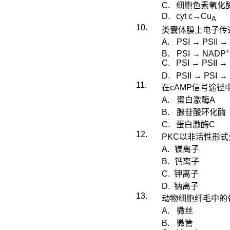
C.
细胞色素氧化
D.
cyt
c→Cu
A
10.
类囊体膜上电子传
A.
PSI → PSII 
B.
PSI → NADP
C.
PSI → PSII →
D.
PSII
→
PSI →
11.
在
cAMP
信号途径
A.
蛋白激酶
A
B.
腺苷酸环化酶
C.
蛋白激酶
C
12.
PKC
以非活性形式
A.
镁离子
B.
钙离子
C.
钾离子
D.
钠离子
13.
动物细胞纤毛中的
A.
微丝
B.
微管