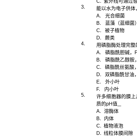
C.
紫外线可通过
3.
能以水为电子供体
A.
光合细菌
B.
蓝藻（蓝细菌
C.
被子植物
D.
蕨类
4.
用磷脂酶处理完整
A.
磷脂酰胆碱，
B.
磷脂酰乙醇胺
C.
磷脂酰丝氨酸
D.
双磷脂酰甘油
E.
外小叶
F.
内小叶
5.
许多细胞器的膜上
质的
pH
值
A.
溶酶体
B.
内体
C.
植物液泡
D.
线粒体膜间隙