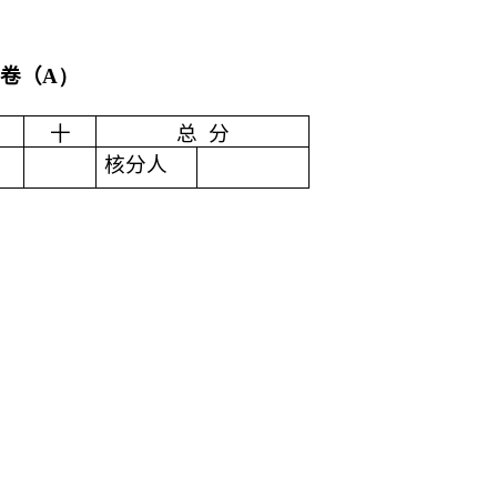
卷
（
A）
十
总
分
核分人