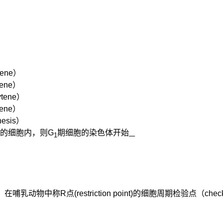
tene
）
tene
）
ytene
）
tene
）
nesis
）
期的细胞内，则
G
期细胞的染色体开始
1
，在哺乳动物中称
R
点
(restriction point)
的细胞周期检验点（
chec