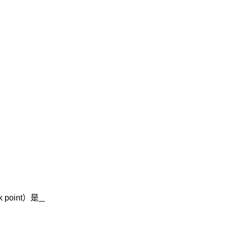
k point
）是