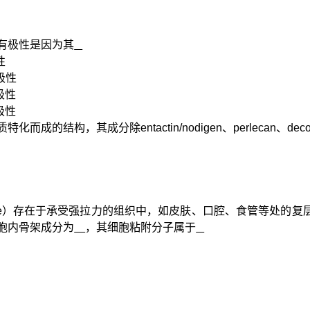
有极性是因为其
性
极性
极性
极性
质特化而成的结构，其成分除
entactin/nodigen
、
perlecan
、
deco
e
）存在于承受强拉力的组织中，如皮肤、口腔、食管等处的复
胞内骨架
成分为
，其细胞粘附分子属于