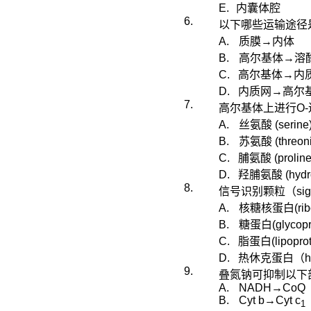
E.
内囊体腔
6.
以下哪些运输途径
A.
质膜
→
内体
B.
高尔基体
→
溶
C.
高尔基体
→
内
D.
内质网
→
高尔
7.
高尔基体上进行
O-
A.
丝氨酸
(serine
B.
苏氨酸
(
threon
C.
脯氨酸
(
prolin
D.
羟脯氨酸
(
hydr
8.
信号识别颗粒（
sig
A.
核糖核蛋白
(
ri
B.
糖蛋白
(glycopr
C.
脂蛋白
(lipopro
D.
热休克蛋白（
h
9.
叠氮钠可
抑制以下
A.
NADH
→
CoQ
B.
Cyt
b
→
Cyt
c
1