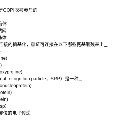
是
COPⅠ
衣被参与的
酶体
质网
基体
连接的糖
基化，糖链可
连接在以下哪些氨基酸残基上
)
ine
)
e
)
oxyproline
)
nal recognition particle
，
SRP
）是一种
bonucleoprotein
)
otein)
tein)
sp
）
部位的电子传递