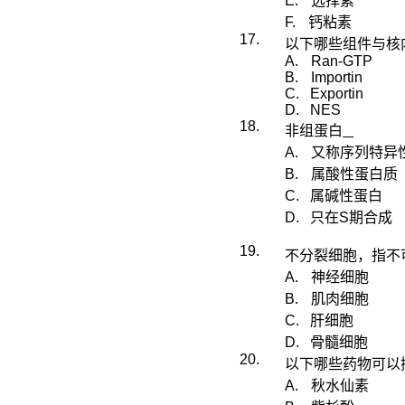
E.
选择素
F.
钙粘素
17.
以下哪些组件与核
A.
Ran-GTP
B.
Importin
C.
Exportin
D.
NES
18.
非组蛋白
A.
又称序列特异
B.
属酸性蛋白质
C.
属碱性蛋白
D.
只在
S
期合成
19.
不分裂细胞，指不
A.
神经细胞
B.
肌肉细胞
C.
肝细胞
D.
骨髓细胞
20.
以下哪些药物可以
A.
秋水仙素