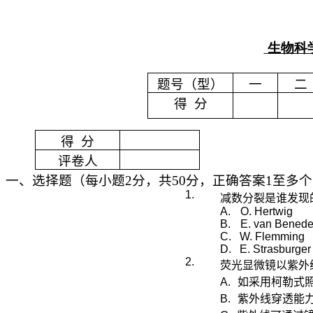
生物科
题号（型）
一
二
得
分
得
分
评卷人
一、选择题（每小题
2
分，共
50
分，正确答案
1
至多
个
1.
减数分裂是谁发现
A.
O. Hertwig
B.
E. van
Bened
C.
W. Flemming
D.
E. Strasburger
2.
荧光显微镜以紫外
A.
如采用柯勒式
B.
紫外线穿透能