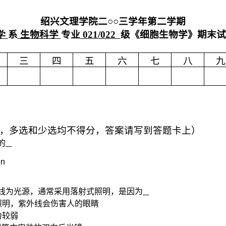
绍兴文理学院二○○三学年第二学期
学
系
生物科学
专业
021/022
级《细胞生物学》期末试
三
四
五
六
七
八
九
，多选和少选均不得分，答案请写到答题卡上）
的
en
线为光源，通常采用
落射式
照明，是因为
照明，紫外线会伤害人的眼睛
力较弱