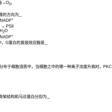
酶→
O
。
2
递的方向为
+
→ NADP
+
→ PSII
 H
O
2
+
 NADP
中，
G
蛋白的直接效应酶是
分布于细胞溶质中，当细胞之中的哪一种离子浓度升高时，
PKC
骨架结构和马达蛋白分别为