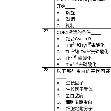
1
开始
____
A.
解旋
B.
凝缩
C.
复制
27.
CDK1
激活的条件
____
A.
结合
Cyclin B
14
15
B.
Thr
和
Tyr
磷酸化
14
15
C.
Thr
和
Tyr
去磷酸化
161
D.
Thr
磷酸化
161
E.
Thr
去磷酸化
28.
以下哪些蛋白的基因可能
____
A.
生长因子
B.
生长因子受体
C.
蛋白激酶
D.
细胞周期蛋白
E.
细胞粘附分子