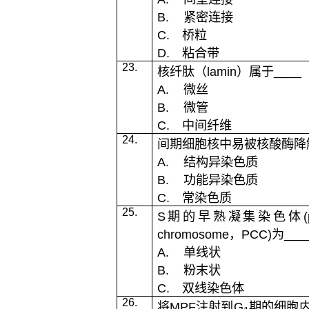
B.
紧密连接
C.
桥粒
D.
粘合带
23.
核纤肽（
lamin
）属于
____
A.
微丝
B.
微管
C.
中间纤维
24.
间期细胞核中易被核酸酶降
A.
结构异染色质
B.
功能异染色质
C.
常染色质
25.
S
期的早熟凝集染色体
chromosome
，
PCC)
为
___
A.
单线状
B.
粉末状
C.
双线染色体
26.
将
MPF
注射到
G
期的细胞