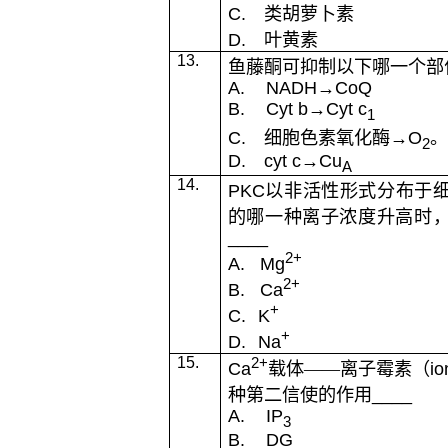
C.
类胡萝卜素
D.
叶黄素
13.
鱼藤酮可抑制以下哪一个部
A.
NADH
→
CoQ
B.
Cyt b
→
Cyt c
1
C.
细胞色素氧化酶→
O
。
2
D.
cyt c
→
Cu
A
14.
PKC
以非活性形式分布于
的哪一种离子浓度升高时
____
2+
A.
Mg
2+
B.
Ca
+
C.
K
+
D.
Na
15.
2+
Ca
载体——离子霉素（
i
种第二信使的作用
____
A.
IP
3
B.
DG