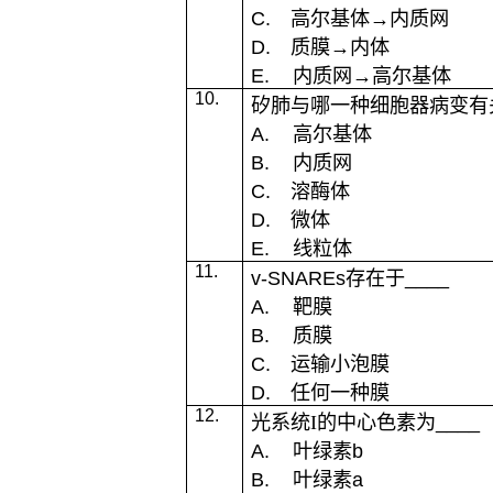
C.
高尔基体
→
内质网
D.
质膜
→
内体
E.
内质网
→
高尔基体
10.
矽肺与哪一种细胞器病变有
A.
高尔基体
B.
内质网
C.
溶酶体
D.
微体
E.
线粒体
11.
v-SNAREs
存在于
____
A.
靶膜
B.
质膜
C.
运输小泡膜
D.
任何一种膜
12.
光系统
I
的中心色素为
____
A.
叶绿素
b
B.
叶绿素
a