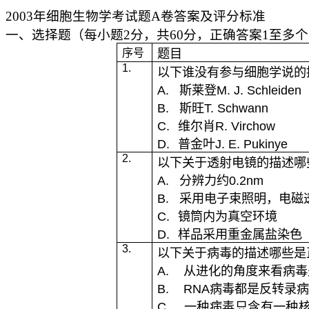
2003
年细胞生物学考试题
A
卷答案及评分标准
一、选择题（每小题
2
分，共
60
分，正确答案
1
至多个
序号
题目
1.
以下谁没有参与细胞学说的
A.
斯莱登
M. J. Schleiden
B.
斯旺
T. Schwann
C.
维尔肖
R. Virchow
D.
普金叶
J. E. Pukinye
2.
以下关于透射电镜的描述哪
A.
分辨力约
0.2nm
B.
采用电子束照明，电磁
C.
镜筒内为真空环境
D.
样品采用重金属盐染色
3.
以下关于病毒的描述哪些是
A.
从进化的角度来看病毒
B.
RNA
病毒都是反转录病
C.
一种病毒只含有一种