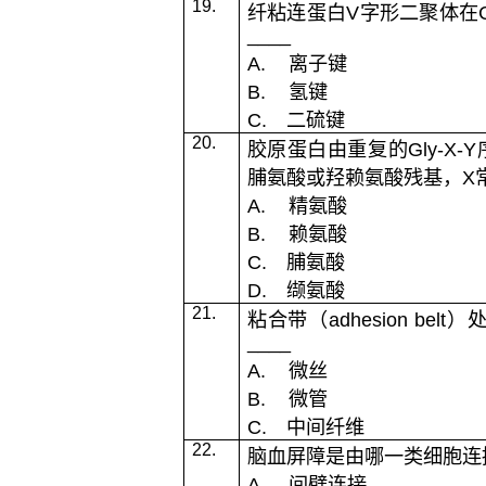
19.
纤粘连蛋白
V
字形二聚体在
____
A.
离子键
B.
氢键
C.
二硫键
20.
胶原蛋白由重复的
Gly-X-Y
脯氨酸或羟赖氨酸残基，
X
A.
精氨酸
B.
赖氨酸
C.
脯氨酸
D.
缬氨酸
21.
粘合带（
adhesion belt
）
____
A.
微丝
B.
微管
C.
中间纤维
22.
脑血屏障是由哪一类细胞连
A.
间壁连接