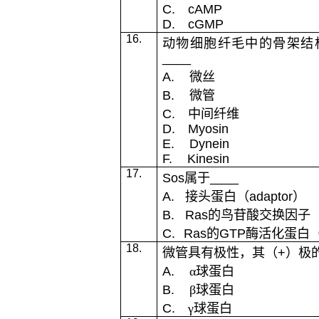
C.
cAMP
D.
cGMP
16.
动物细胞纤毛中的骨架结
____
A.
微丝
B.
微管
C.
中间纤维
D.
Myosin
E.
Dynein
F.
Kinesin
17.
Sos
属于
____
A.
接头蛋白（
adaptor
）
B.
Ras
的鸟苷酸交换因子
C.
Ras
的
GTP
酶活化蛋白
18.
微管具有极性，其（
+
）极
A.
α球蛋白
B.
β球蛋白
C.
γ球蛋白