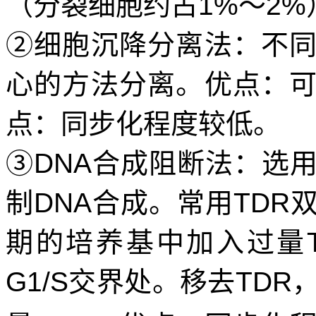
（分裂细胞约占
1%
～
2%
②细胞沉降分离法：
不
心的方法分离。优点：
点：同步化程度较低。
③
DNA
合成阻断法：
选
制
DNA
合成。常用
TDR
期的培养基中加入过量
G1/S
交界处。移去
TDR