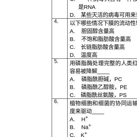
是
RNA
D.
某些灭活的病毒可用来
4.
以下哪些情况下膜的流动性
A.
胆固醇含量高
B.
不饱和脂肪酸含量高
C.
长链脂肪酸含量高
D.
温度高
5.
用磷脂酶处理完整的人类
容易被降解
____
A.
磷脂酰胆碱，
PC
B.
磷脂酰乙醇胺，
PE
C.
磷脂酰丝氨酸，
PS
6.
植物细胞和细菌的协同运
度来驱动
____
+
A.
H
+
B.
Na
+
C.
K