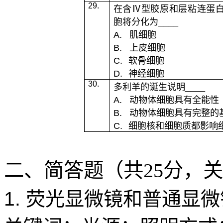
29.
在含
Ⅳ
型胶原和层粘连蛋
胞将分化为
____
A.
肌细胞
B.
上皮细胞
C.
软骨细胞
D.
神经细胞
30.
多利羊的诞生说明
____
A.
动物体细胞具有全能性
B.
动物体细胞具有完整的
C.
细胞核和细胞质都影响
二、简答题（共
25
分，关
1.
荧光显微镜和普通显微