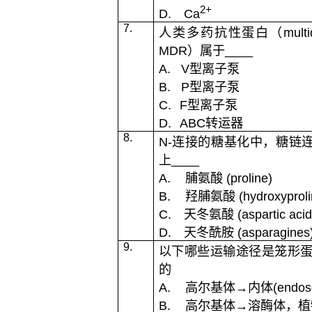
2+
D.
Ca
7.
人类多药抗性蛋白（
multi
MDR
）属于
____
A.
V
型离子泵
B.
P
型离子泵
C.
F
型离子泵
D.
ABC
转运器
8.
N-
连接的糖基化中，糖链
上
____
A.
脯氨酸
(proline)
B.
羟脯氨酸
(hydroxyproli
C.
天冬氨酸
(aspartic acid
D.
天冬酰胺
(asparagines
9.
以下哪些运输途径是笼形
的
A.
高尔基体
→
内体
(endo
B.
高尔基体
→
溶酶体，植