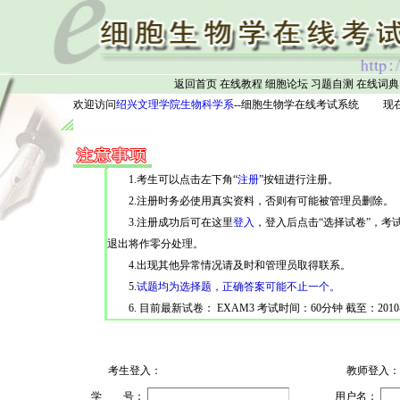
返回首页
在线教程
细胞论坛
习题自测
在线词典
欢迎访问
绍兴文理学院生物科学系
--细胞生物学在线考试系统 现在是 2026
1.考生可以点击左下角“
注册
”按钮进行注册。
2.注册时务必使用真实资料，否则有可能被管理员删除。
3.注册成功后可在这里
登入
，登入后点击“选择试卷”，考
退出将作零分处理。
4.出现其他异常情况请及时和管理员取得联系。
5.
试题均为选择题，正确答案可能不止一个。
6. 目前最新试卷： EXAM3 考试时间：60分钟 截至：2010-1
考生登入：
教师登入：
学 号：
用户名：