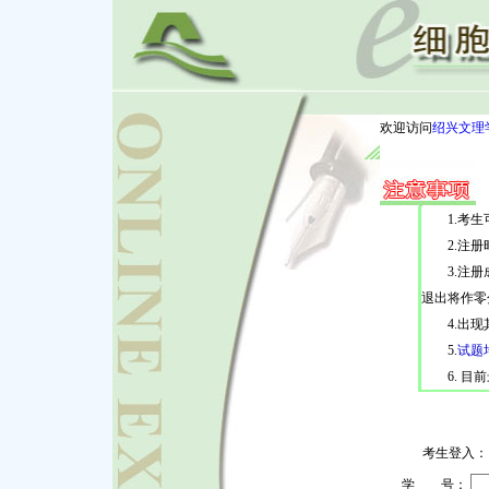
欢迎访问
绍兴文理
1.考生可
2.注册时
3.注册
退出将作零
4.出现
5.
试题
6. 目前最
考生登入：
学 号：